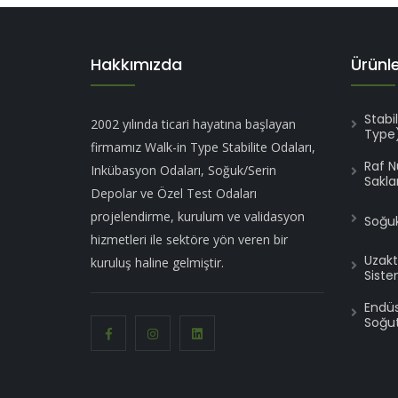
Hakkımızda
Ürünl
Stabi
2002 yılında ticari hayatına başlayan
Type
firmamız Walk-in Type Stabilite Odaları,
Raf 
Inkübasyon Odaları, Soğuk/Serin
Sakla
Depolar ve Özel Test Odaları
projelendirme, kurulum ve validasyon
Soğuk
hizmetleri ile sektöre yön veren bir
Uzakt
kuruluş haline gelmiştir.
Siste
Endüst
Soğut