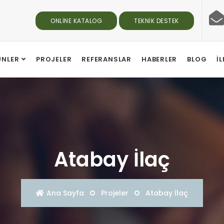
ONLINE KATALOG
TEKNIK DESTEK
ÜNLER
PROJELER
REFERANSLAR
HABERLER
BLOG
İ
Atabay İlaç
Ana Sayfa
Projeler
Atabay İlaç