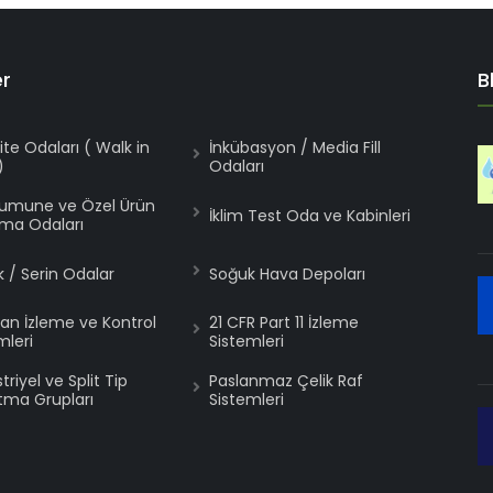
er
B
lite Odaları ( Walk in
İnkübasyon / Media Fill
)
Odaları
Numune ve Özel Ürün
İklim Test Oda ve Kabinleri
ma Odaları
 / Serin Odalar
Soğuk Hava Depoları
an İzleme ve Kontrol
21 CFR Part 11 İzleme
mleri
Sistemleri
riyel ve Split Tip
Paslanmaz Çelik Raf
ma Grupları
Sistemleri