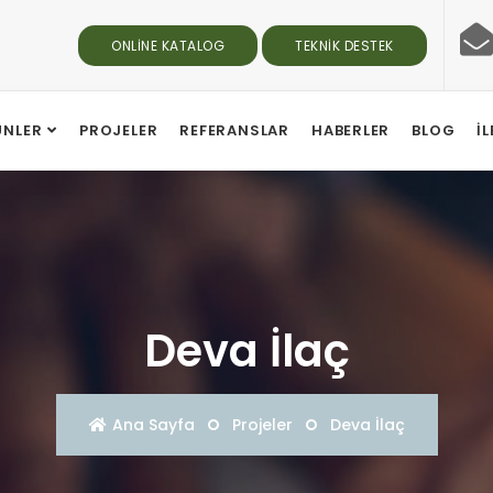
ONLINE KATALOG
TEKNIK DESTEK
ÜNLER
PROJELER
REFERANSLAR
HABERLER
BLOG
İ
Deva İlaç
Ana Sayfa
Projeler
Deva İlaç