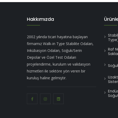
Hakkımızda
Ürünl
Stabi
2002 yılında ticari hayatına başlayan
Type
firmamız Walk-in Type Stabilite Odaları,
Raf 
Inkübasyon Odaları, Soğuk/Serin
Sakla
Depolar ve Özel Test Odaları
projelendirme, kurulum ve validasyon
Soğuk
hizmetleri ile sektöre yön veren bir
Uzakt
kuruluş haline gelmiştir.
Siste
Endüst
Soğut