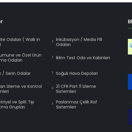
er
B
lite Odaları ( Walk in
İnkübasyon / Media Fill
)
Odaları
Numune ve Özel Ürün
İklim Test Oda ve Kabinleri
ma Odaları
 / Serin Odalar
Soğuk Hava Depoları
an İzleme ve Kontrol
21 CFR Part 11 İzleme
mleri
Sistemleri
riyel ve Split Tip
Paslanmaz Çelik Raf
ma Grupları
Sistemleri