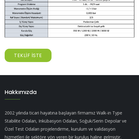
TEKLIF İSTE
Hakkımızda
2002 yılında ticari hayatına başlayan firmamız Walk-in Type
Stabilite Odaları, Inkübasyon Odaları, Soğuk/Serin Depolar ve
Özel Test Odaları projelendirme, kurulum ve validasyon
hizmetleri ile sektöre yön veren bir kuruluş haline gelmiştir.