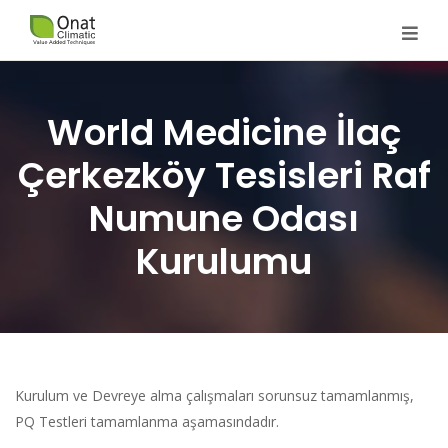
World Medicine İlaç
Çerkezköy Tesisleri Raf
Numune Odası
Kurulumu
Kurulum ve Devreye alma çalışmaları sorunsuz tamamlanmış,
PQ Testleri tamamlanma aşamasındadır.