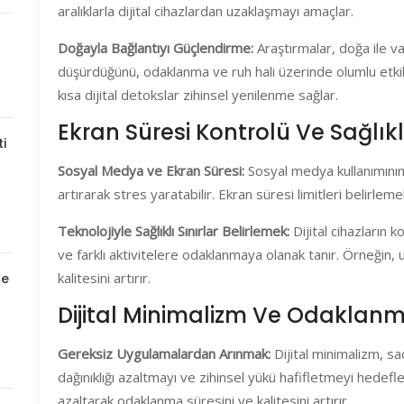
aralıklarla dijital cihazlardan uzaklaşmayı amaçlar.
Doğayla Bağlantıyı Güçlendirme:
Araştırmalar, doğa ile v
düşürdüğünü, odaklanma ve ruh hali üzerinde olumlu etkil
kısa dijital detokslar zihinsel yenilenme sağlar.
Ekran Süresi Kontrolü Ve Sağlıklı
i
Sosyal Medya ve Ekran Süresi:
Sosyal medya kullanımının 
artırarak stres yaratabilir. Ekran süresi limitleri belirleme
Teknolojiyle Sağlıklı Sınırlar Belirlemek:
Dijital cihazların 
ve farklı aktivitelere odaklanmaya olanak tanır. Örneğin
kalitesini artırır.
Ve
Dijital Minimalizm Ve Odaklanma
Gereksiz Uygulamalardan Arınmak:
Dijital minimalizm, sa
dağınıklığı azaltmayı ve zihinsel yükü hafifletmeyi hedefler
azaltarak odaklanma süresini ve kalitesini artırır.