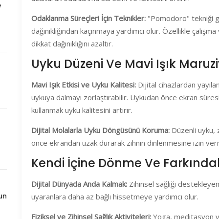
e
Odaklanma Süreçleri İçin Teknikler:
"Pomodoro" tekniği gib
dağınıklığından kaçınmaya yardımcı olur. Özellikle çalışma
dikkat dağınıklığını azaltır.
Uyku Düzeni Ve Mavi Işık Maruzi
Mavi Işık Etkisi ve Uyku Kalitesi:
Dijital cihazlardan yayıla
uykuya dalmayı zorlaştırabilir. Uykudan önce ekran süresini
kullanmak uyku kalitesini artırır.
Dijital Molalarla Uyku Döngüsünü Koruma:
Düzenli uyku, z
önce ekrandan uzak durarak zihnin dinlenmesine izin verme
Kendi İçine Dönme Ve Farkındalı
Dijital Dünyada Anda Kalmak:
Zihinsel sağlığı destekleyen
un
uyaranlara daha az bağlı hissetmeye yardımcı olur.
Fiziksel ve Zihinsel Sağlık Aktiviteleri:
Yoga, meditasyon ve