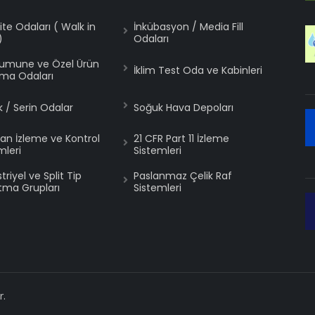
lite Odaları ( Walk in
İnkübasyon / Media Fill
)
Odaları
Numune ve Özel Ürün
İklim Test Oda ve Kabinleri
ma Odaları
 / Serin Odalar
Soğuk Hava Depoları
an İzleme ve Kontrol
21 CFR Part 11 İzleme
mleri
Sistemleri
riyel ve Split Tip
Paslanmaz Çelik Raf
ma Grupları
Sistemleri
r.