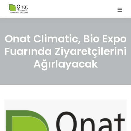
Onat Climatic, Bio Expo
Fuarında Ziyaretçilerini
Ağırlayacak