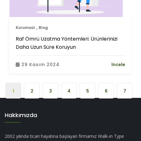
Kurumsal
Blog
Raf Ömrü Uzatma Yöntemleri: Ürünlerinizi
Daha Uzun Süre Koruyun
29 Kasım 2024
İncele
1
2
3
4
5
6
7
Hakkımızda
2002 yılında ticari hayatına başlayan firmamız Walk-in Type