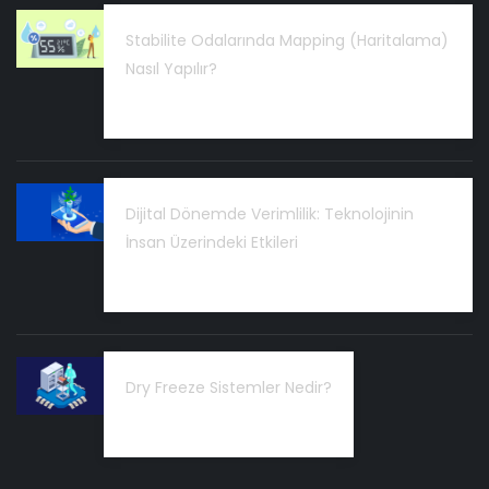
Stabilite Odalarında Mapping (Haritalama)
Nasıl Yapılır?
24 Şubat 2026
Dijital Dönemde Verimlilik: Teknolojinin
İnsan Üzerindeki Etkileri
03 Kasım 2025
Dry Freeze Sistemler Nedir?
14 Temmuz 2025